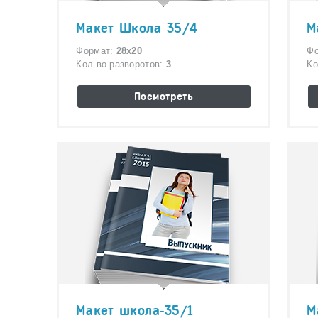
Макет Школа 35/4
М
Формат:
28х20
Ф
Кол-во разворотов:
3
Ко
Посмотреть
Макет школа-35/1
М